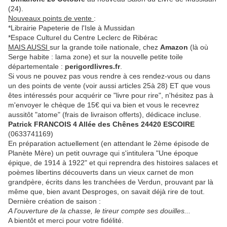
(24).
Nouveaux points de vente
:
*Librairie Papeterie de l'Isle à Mussidan
*Espace Culturel du Centre Leclerc de Ribérac
MAIS AUSSI
sur la grande toile nationale, chez
Amazon
(là où
Serge habite : lama zone) et sur la nouvelle petite toile
départementale :
perigordlivres.fr
.
Si vous ne pouvez pas vous rendre à ces rendez-vous ou dans
un des points de vente (voir aussi articles 25à 28) ET que vous
êtes intéressés pour acquérir ce "livre pour rire", n'hésitez pas à
m'envoyer le chèque de 15€ qui va bien et vous le recevrez
aussitôt "atome" (frais de livraison offerts), dédicace incluse.
Patrick FRANCOIS 4 Allée des Chênes 24420 ESCOIRE
(0633741169)
En préparation actuellement (en attendant le 2ème épisode de
Planète Mère) un petit ouvrage qui s'intitulera "Une époque
épique, de 1914 à 1922" et qui reprendra des histoires salaces et
poèmes libertins découverts dans un vieux carnet de mon
grandpère, écrits dans les tranchées de Verdun, prouvant par là
même que, bien avant Desproges, on savait déjà rire de tout.
Dernière création de saison :
A l'ouverture de la chasse, le tireur compte ses douilles...
A bientôt et merci pour votre fidélité.