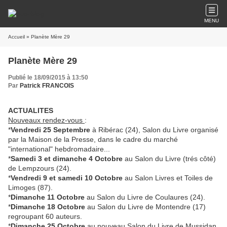
MENU
Accueil
» Planète Mère 29
Planète Mère 29
Publié le 18/09/2015 à 13:50
Par
Patrick FRANCOIS
ACTUALITES
Nouveaux rendez-vous
:
*
Vendredi 25 Septembre
à Ribérac (24), Salon du Livre organisé
par la Maison de la Presse, dans le cadre du marché
"international" hebdromadaire...
*
Samedi 3 et dimanche 4 Octobre
au Salon du Livre (trés côté)
de Lempzours (24).
*
Vendredi 9 et samedi 10 Octobre
au Salon Livres et Toiles de
Limoges (87).
*
Dimanche 11 Octobre
au Salon du Livre de Coulaures (24).
*
Dimanche 18 Octobre
au Salon du Livre de Montendre (17)
regroupant 60 auteurs.
*
Dimanche 25 Octobre
au nouveau Salon du Livre de Mussidan