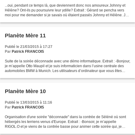
...oui, pendant ce temps là, que deviennent donc nos amoureux Johnny et
Hélène? Ont-ils pu poursuivre leur ydille? Extrait : Gérard se pencha vers
moi pour me demander si je savais où étaient passés Johnny et Hélène. Je
lui répondis que je pensais qu’ils...
Planète Mère 11
Publié le 21/03/2015 à 17:27
Par
Patrick FRANCOIS
Suite de la soirée déconnade avec une démo informatique. Extrait : -Bonjour,
je m’appelle Otto Maupil et je suis informaticien dans l’usine centrale des
automobiles BMW à Munich. Les utilisateurs d’ordinateur que vous êtes
avez sans doute déjà connu ce...
Planète Mère 10
Publié le 13/03/2015 à 11:16
Par
Patrick FRANCOIS
Organisation d'une soirée "déconnade" dans la contrée de Séléné où sont
hébergés les terriens venus d'Europe. Extrait : -Bonsoir, je m’appelle
RIGOL.O et je viens de la contrée basse pour animer cette soirée qui, je
l’espère, sera riche en histoires drôles...