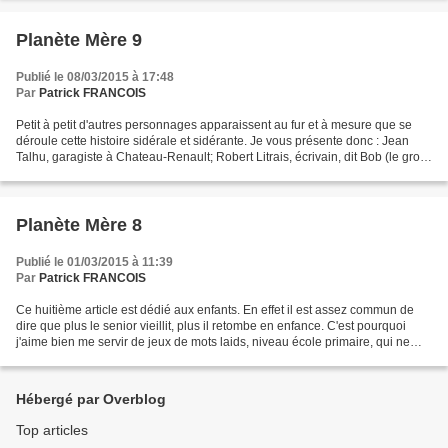
Planète Mère 9
Publié le 08/03/2015 à 17:48
Par
Patrick FRANCOIS
Petit à petit d'autres personnages apparaissent au fur et à mesure que se
déroule cette histoire sidérale et sidérante. Je vous présente donc : Jean
Talhu, garagiste à Chateau-Renault; Robert Litrais, écrivain, dit Bob (le gros
Bob ne voulait pas quitter...
Planète Mère 8
Publié le 01/03/2015 à 11:39
Par
Patrick FRANCOIS
Ce huitième article est dédié aux enfants. En effet il est assez commun de
dire que plus le senior vieillit, plus il retombe en enfance. C'est pourquoi
j'aime bien me servir de jeux de mots laids, niveau école primaire, qui ne
concernent pas que les gens...
Hébergé par Overblog
Top articles