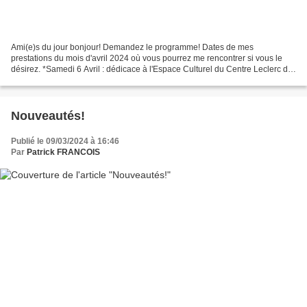
Ami(e)s du jour bonjour! Demandez le programme! Dates de mes
prestations du mois d'avril 2024 où vous pourrez me rencontrer si vous le
désirez. *Samedi 6 Avril : dédicace à l'Espace Culturel du Centre Leclerc de
Trélissac (24) *Dimanche 7 Avril : salon...
Nouveautés!
Publié le 09/03/2024 à 16:46
Par
Patrick FRANCOIS