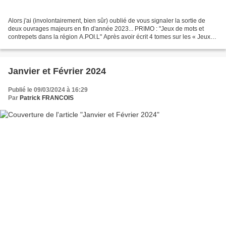
Alors j'ai (involontairement, bien sûr) oublié de vous signaler la sortie de
deux ouvrages majeurs en fin d'année 2023... PRIMO : "Jeux de mots et
contrepets dans la région A.POI.L" Après avoir écrit 4 tomes sur les « Jeux
de mots et contrepets en Périgord...
Janvier et Février 2024
Publié le 09/03/2024 à 16:29
Par
Patrick FRANCOIS