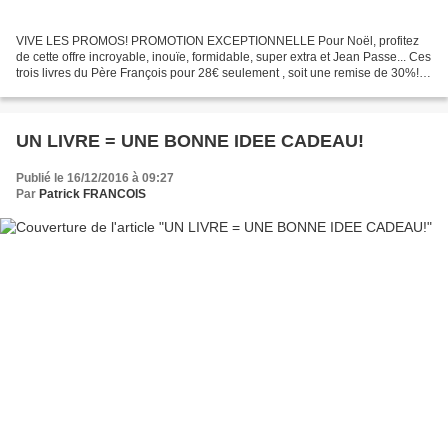
VIVE LES PROMOS! PROMOTION EXCEPTIONNELLE Pour Noël, profitez
de cette offre incroyable, inouïe, formidable, super extra et Jean Passe... Ces
trois livres du Père François pour 28€ seulement , soit une remise de 30%!!
Et en plus les frais de porc(?) sont...
UN LIVRE = UNE BONNE IDEE CADEAU!
Publié le 16/12/2016 à 09:27
Par
Patrick FRANCOIS