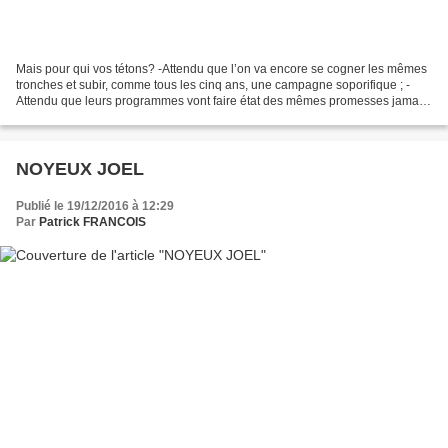
Mais pour qui vos tétons? -Attendu que l’on va encore se cogner les mêmes
tronches et subir, comme tous les cinq ans, une campagne soporifique ; -
Attendu que leurs programmes vont faire état des mêmes promesses jamais
tenues puisqu’elles n’engagent que...
NOYEUX JOEL
Publié le 19/12/2016 à 12:29
Par
Patrick FRANCOIS