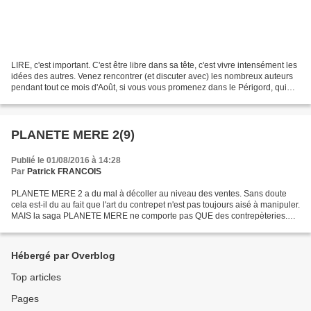
LIRE, c'est important. C'est être libre dans sa tête, c'est vivre intensément les
idées des autres. Venez rencontrer (et discuter avec) les nombreux auteurs
pendant tout ce mois d'Août, si vous vous promenez dans le Périgord, qui
seront avec moi dans...
PLANETE MERE 2(9)
Publié le 01/08/2016 à 14:28
Par
Patrick FRANCOIS
PLANETE MERE 2 a du mal à décoller au niveau des ventes. Sans doute
cela est-il du au fait que l'art du contrepet n'est pas toujours aisé à manipuler.
MAIS la saga PLANETE MERE ne comporte pas QUE des contrepèteries.
Vous y trouverez aussi moult jeux...
Hébergé par Overblog
Top articles
Pages