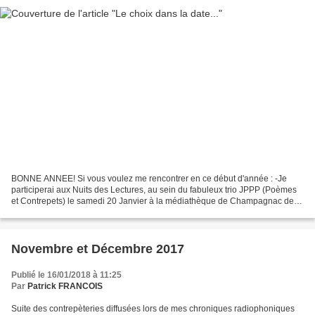
BONNE ANNEE! Si vous voulez me rencontrer en ce début d'année : -Je
participerai aux Nuits des Lectures, au sein du fabuleux trio JPPP (Poèmes
et Contrepets) le samedi 20 Janvier à la médiathèque de Champagnac de
Bélair à 20h précises. -J'animerai une...
Novembre et Décembre 2017
Publié le 16/01/2018 à 11:25
Par
Patrick FRANCOIS
Suite des contrepèteries diffusées lors de mes chroniques radiophoniques