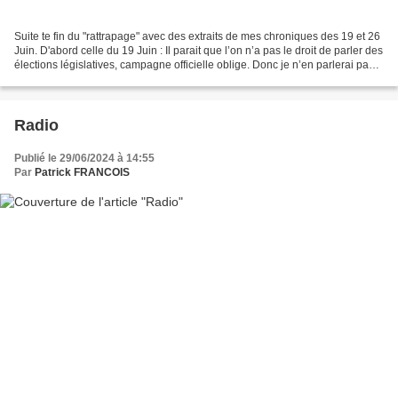
Suite te fin du "rattrapage" avec des extraits de mes chroniques des 19 et 26
Juin. D'abord celle du 19 Juin : Il parait que l’on n’a pas le droit de parler des
élections législatives, campagne officielle oblige. Donc je n’en parlerai pas,
je ne vais...
Radio
Publié le 29/06/2024 à 14:55
Par
Patrick FRANCOIS