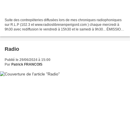
Suite des contrepèteries diffusées lors de mes chroniques radiophoniques
sur R.L.P (102.3 et www.radioslibresenperigord.com ) chaque mercredi à
9h30 avec rediffusion le vendredi à 15h30 et le samedi à 9h30... ÉMISSION
DU 1er MAI Aujourd’hui, honneur aux...
Radio
Publié le 29/06/2024 à 15:00
Par
Patrick FRANCOIS