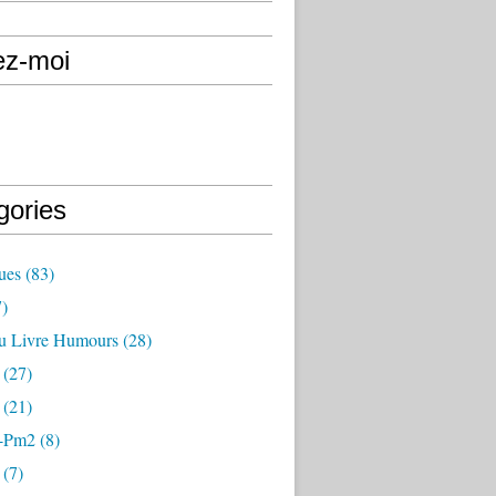
ez-moi
gories
ues
(83)
)
u Livre Humours
(28)
(27)
(21)
-Pm2
(8)
(7)