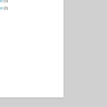
er
(3)
er
(2)