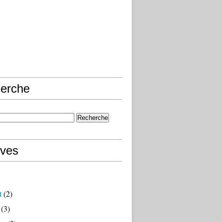
erche
ives
t
(2)
(3)