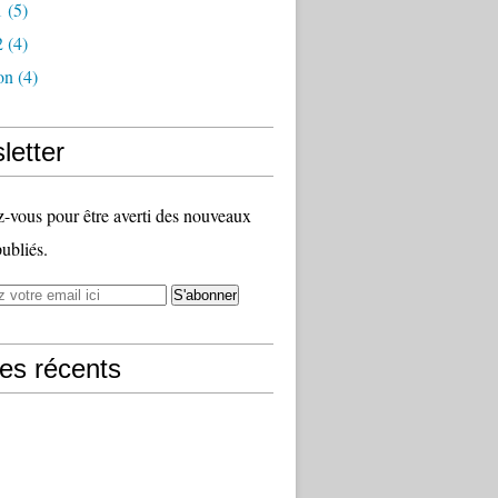
1
(5)
2
(4)
on
(4)
letter
vous pour être averti des nouveaux
publiés.
les récents