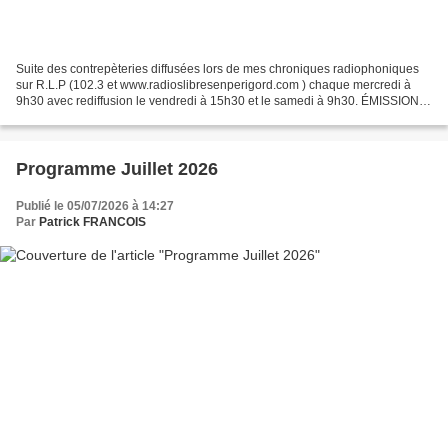
Suite des contrepèteries diffusées lors de mes chroniques radiophoniques
sur R.L.P (102.3 et www.radioslibresenperigord.com ) chaque mercredi à
9h30 avec rediffusion le vendredi à 15h30 et le samedi à 9h30. ÉMISSION
DU 1ER AVRIL Aujourd’hui, évidemment,...
Programme Juillet 2026
Publié le 05/07/2026 à 14:27
Par
Patrick FRANCOIS