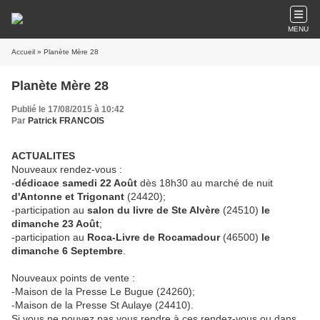
MENU
Accueil
» Planète Mère 28
Planète Mère 28
Publié le 17/08/2015 à 10:42
Par
Patrick FRANCOIS
ACTUALITES
Nouveaux rendez-vous :
-
dédicace
samedi 22 Août
dès
18h30 au marché de nuit
d'Antonne et Trigonant
(24420);
-participation au
salon du livre de Ste Alvère
(24510)
le
dimanche 23 Août
;
-participation au
Roca-Livre de Rocamadour
(46500)
le
dimanche 6 Septembre
.
Nouveaux points de vente :
-Maison de la Presse Le Bugue (24260);
-Maison de la Presse St Aulaye (24410).
Si vous ne pouvez pas vous rendre à ces rendez-vous ou dans