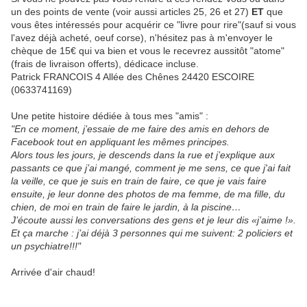
un des points de vente (voir aussi articles 25, 26 et 27)
ET
que
vous êtes intéressés pour acquérir ce "livre pour rire"(sauf si vous
l'avez déjà acheté, oeuf corse), n'hésitez pas à m'envoyer le
chèque de 15€ qui va bien et vous le recevrez aussitôt "atome"
(frais de livraison offerts), dédicace incluse.
Patrick FRANCOIS 4 Allée des Chênes 24420 ESCOIRE
(0633741169)
Une petite histoire dédiée à tous mes "amis" :
"En ce moment, j’essaie de me faire des amis en dehors de
Facebook tout en appliquant les mêmes principes.
Alors tous les jours, je descends dans la rue et j’explique aux
passants ce que j’ai mangé, comment je me sens, ce que j'ai fait
la veille, ce que je suis en train de faire, ce que je vais faire
ensuite, je leur donne des photos de ma femme, de ma fille, du
chien, de moi en train de faire le jardin, à la piscine…
J’écoute aussi les conversations des gens et je leur dis «j’aime !».
Et ça marche : j’ai déjà 3 personnes qui me suivent: 2 policiers et
un psychiatre!!!"
Arrivée d'air chaud!