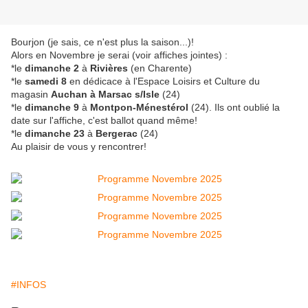
Bourjon (je sais, ce n'est plus la saison...)!
Alors en Novembre je serai (voir affiches jointes) :
*le
dimanche 2
à
Rivières
(en Charente)
*le
samedi 8
en dédicace à l'Espace Loisirs et Culture du
magasin
Auchan à Marsac s/Isle
(24)
*le
dimanche 9
à
Montpon-Ménestérol
(24). Ils ont oublié la
date sur l'affiche, c'est ballot quand même!
*le
dimanche 23
à
Bergerac
(24)
Au plaisir de vous y rencontrer!
#INFOS