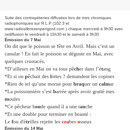
Suite des contrepèteries diffusées lors de mes chroniques
radiophoniques sur R.L.P (102.3 et
www.radioslibresenperigord.com ) chaque mercredi à 9h30 avec
rediffusion le vendredi à 15h30 et le samedi à 9h30.
Émission du 7 Mai
On dit que le poisson se fête en Avril. Mais c’est un
canular ! En fait le poisson se déguste en Mai, avec
quelques crustacés.
*D’ailleurs en Mai on va tous pê
ch
er dans l’é
t
ang
*Et si on
p
êchait des
l
ottes ? demandent les copines
*Rien de tel qu’une morue pour
braq
uer un
calm
ar
*La poissonnière s’est
b
arrée après avoir gratté mes
m
oules
*Ce pêcheur b
ou
de quand il a une t
an
che
*Et une double pour terminer en beauté :
Le
f
ou d'é
tr
illes rejette les
cra
bes
o
sseux
Émission du 14 Mai