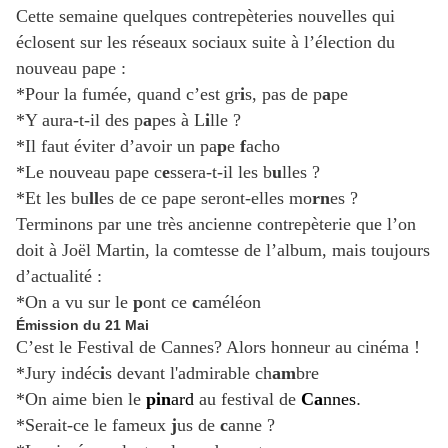
Cette semaine quelques contrepèteries nouvelles qui
éclosent sur les réseaux sociaux suite à l’élection du
nouveau pape :
*Pour la fumée, quand c’est gr
i
s, pas de p
a
pe
*Y aura-t-il des p
a
pes à L
i
lle ?
*Il faut éviter d’avoir un pa
p
e
f
acho
*Le nouveau pape c
e
ssera-t-il les b
u
lles ?
*Et les bu
ll
es de ce pape seront-elles mo
rn
es ?
Terminons par une très ancienne contrepèterie que l’on
doit à Joël Martin, la comtesse de l’album, mais toujours
d’actualité :
*On a vu sur le
p
ont ce
c
améléon
Émission du 21 Mai
C’est le Festival de Cannes? Alors honneur au cinéma !
*Jury indéc
i
s devant l'admirable ch
am
bre
*
On aime bien le
pin
ard
au festival de
Ca
nnes
.
*Serait-ce le fameux
j
us de
c
anne ?