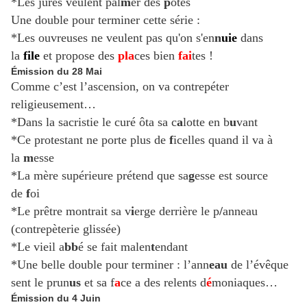
*Les jurés veulent pal
m
er des
p
otes
Une double pour terminer cette série :
*Les ouvreuses ne veulent pas qu'on s'en
n
uie
dans
la
file
et propose des
pla
ces bien
fai
tes
!
Émission du 28 Mai
Comme c’est l’ascension, on va contrepéter
religieusement…
*Dans la sacristie le curé ôta sa c
a
lotte en b
u
vant
*Ce protestant ne porte plus de
f
icelles quand il va à
la
m
esse
*La mère supérieure prétend que sa
g
esse est source
de
f
oi
*Le prêtre montrait sa v
i
erge derrière le p
/
anneau
(contrepèterie glissée)
*Le vieil a
bb
é se fait malen
t
endant
*Une belle double pour terminer : l’ann
eau
de l’évêque
sent le prun
us
et sa f
a
ce a des relents d
é
moniaques…
Émission du 4 Juin