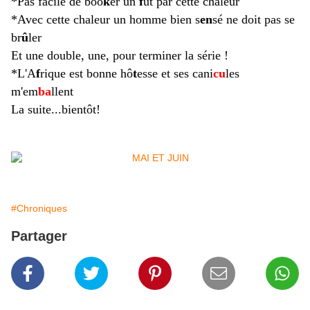
*Pas facile de boo
k
er un
f
ût par cette chaleur
*Avec cette chaleur un homme bien s
en
sé ne doit pas se
br
û
ler
Et une double, une, pour terminer la série !
*L'A
f
rique est bonne hô
t
esse et ses cani
cu
les
m'em
ba
llent
La suite...bientôt!
#Chroniques
Partager