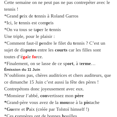
Cette semaine on ne peut pas ne pas contrepéter avec le
tennis !
*Grand
p
rix de
t
ennis à Roland Garros
*Ici, le
t
ennis est com
p
ris
*On va tous se ta
p
er le
t
ennis
Une triple, pour le plaisir :
*Comment faut-il
p
endre le filet du
t
ennis ? C’est un
sujet de dis
putes
entre les
courts
car les filles sont
toutes d’é
ga
le
fo
rce.
*Finalement, on se lasse de ce sp
ort
, à t
erme
…
Émission du 11 Juin
N’oublions pas, chères auditrices et chers auditeurs, que
ce dimanche 15 Juin c’est aussi la fête des pères !
Contrepétons donc joyeusement avec eux.
*Monsieur l’abbé,
con
vertissez mon
père
*
Grand-père vous avez de la
mou
sse à la
pis
tache
*
Gu
erre et
P
aix (créée par Tolstoï himself !)
*Ces
c
ompères ont de bonnes
b
ouilles