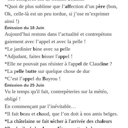
*Quoi de plus sublime que l’
aff
ection d’un p
ère
(bon,
Ok, celle-là est un peu tordue, si j’ose m’exprimer
ainsi !)
Émission du 18 Juin
Aujourd’hui restons dans l’actualité et contrepètons
gaiement avec l’appel et avec la pelle !
*Le jardinier
b
ine avec sa
p
elle
*Adjudant, faites
b
isser l'a
pp
el !
*Elle ne pouvait pas résister à l'app
el
de Claud
ine
?
*La p
elle
b
utte
sur quelque chose de dur
*C’est l’a
pp
el du
B
ayrou !
Émission du 25 Juin
Vu le temps qu'il fait, contrepèteries sur la météo,
obligé !
En commençant par l’inévitable…
*Il fait
b
eau et
ch
aud, que l’on doit à nos amis belges.
*La châtelaine se fait
s
écher à l'arrivée des cha
l
eurs