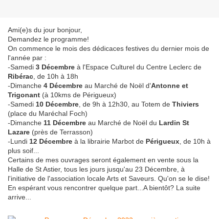
Ami(e)s du jour bonjour,
Demandez le programme!
On commence le mois des dédicaces festives du dernier mois de
l'année par :
-Samedi
3 Décembre
à l'Espace Culturel du Centre Leclerc de
Ribérac
, de 10h à 18h
-Dimanche
4 Décembre
au Marché de Noël d'
Antonne
et
Trigonant
(à 10kms de Périgueux)
-Samedi
10 Décembre
, de 9h à 12h30, au Totem de
Thiviers
(place du Maréchal Foch)
-Dimanche
11 Décembre
au Marché de Noël du
Lardin St
Lazare
(près de Terrasson)
-Lundi
12 Décembre
à la librairie Marbot de
Périgueux
, de 10h à
plus soif...
Certains de mes ouvrages seront également en vente sous la
Halle de St Astier, tous les jours jusqu'au 23 Décembre, à
l'initiative de l'association locale Arts et Saveurs. Qu'on se le dise!
En espérant vous rencontrer quelque part...A bientôt? La suite
arrive...