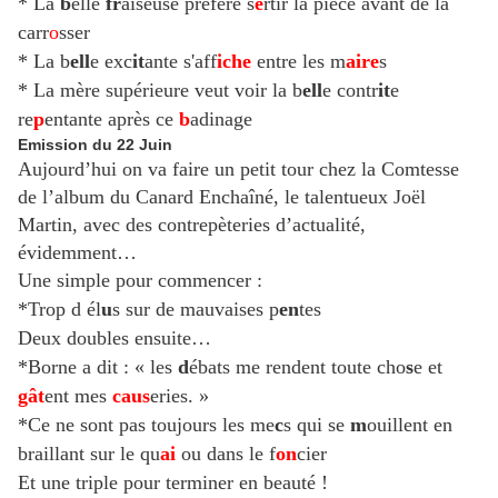
* La
b
elle
fr
aiseuse préfère s
e
rtir la pièce avant de la
carr
o
sser
* La b
ell
e exc
it
ante s'aff
iche
entre les m
aire
s
* La mère supérieure veut voir la b
ell
e contr
it
e
re
p
entante après ce
b
adinage
Emission du 22 Juin
Aujourd’hui on va faire un petit tour chez la Comtesse
de l’album du Canard Enchaîné, le talentueux Joël
Martin, avec des contrepèteries d’actualité,
évidemment…
Une simple pour commencer :
*Trop d él
u
s sur de mauvaises p
en
tes
Deux doubles ensuite…
*Borne a dit : « les
d
ébats me rendent toute cho
s
e et
gât
ent mes
caus
eries. »
*Ce ne sont pas toujours les me
c
s qui se
m
ouillent en
braillant sur le qu
ai
ou dans le f
on
cier
Et une triple pour terminer en beauté !