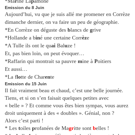
*Ma
r
ine
La
p
amone
Emission du 8 Juin
Aujourd’hui, vu que je suis allé me promener en Corrèze
dimanche dernier, on va faire un peu de géographie.
*En Corrèze on déguste des
b
lancs de
g
rive
*Hollande a b
in
é une certaine Corr
èz
e
*A Tulle ils ont le qu
ai
Bal
u
ze !
Et, pas bien loin, on peut évoquer…
*Raffarin qui montrait sa pauvre
m
ine à
P
oitiers
Et aussi…
*La f
lo
tte de Char
en
te
Emission du 15 Juin
Il fait vraiment beau et chaud, c’est une belle journée.
Tiens, et si on s’en faisait quelques petites avec
« belle » ? Et comme vous êtes bien sympas, vous aurez
droit uniquement à des « doubles ». Génial, non ?
Alors c’est parti !
* Les
t
oiles
p
rofanées de Ma
gr
itte sont
b
elles !