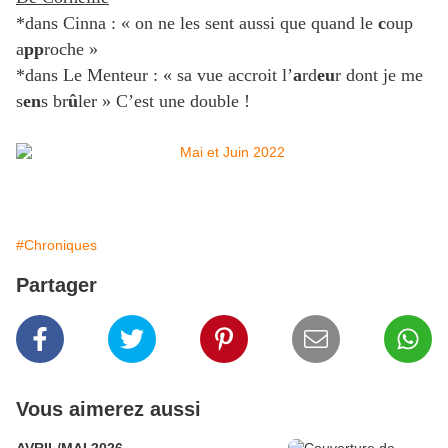
*dans Cinna : « on ne les sent aussi que quand le
c
oup
a
pp
roche »
*dans Le Menteur : « sa vue accroit l’
a
rd
eu
r dont je me
s
en
s br
û
ler » C’est une double !
#Chroniques
Partager
Vous aimerez aussi