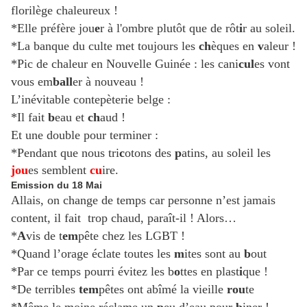
florilège chaleureux !
*Elle préfère jou
e
r à l'ombre plutôt que de rôt
i
r au soleil.
*La banque du culte met toujours les
ch
èques en
v
aleur !
*Pic de chaleur en Nouvelle Guinée : les cani
cul
es vont
vous em
ball
er à nouveau !
L’inévitable contepèterie belge :
*Il fait
b
eau et
ch
aud !
Et une double pour terminer :
*Pendant que nous tri
c
otons des
p
atins, au soleil les
jou
es semblent
cu
ire.
Emission du 18 Mai
Allais, on change de temps car personne n’est jamais
content, il fait trop chaud, paraît-il ! Alors…
*
A
vis de t
em
pête chez les LGBT !
*Quand l’orage éclate toutes les
m
ites sont au
b
out
*Par ce temps pourri évitez les b
o
ttes en plast
i
que !
*De terribles
tem
pêtes ont abîmé la vieille
rou
te