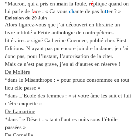
*Macron, qui a pris en
m
ain la
f
oule, r
é
plique quand on
lui parle de f
a
ce : « Ca vous
ch
ante de pas lu
tt
er ? »
Emission du 29 Juin
Alors figurez-vous que j’ai découvert en librairie un
livre intitulé « Petite anthologie de contrepèteries
littéraires » signé Catherine Guennec, publié chez First
Editions. N’ayant pas pu encore joindre la dame, je n’ai
donc pas, pour l’instant, l’autorisation de la citer.
Mais ce n’est pas grave, j’en ai d’autres en réserve !
De Molière
*dans le Misanthrope : « pour prude consommée en tout
l
ieu elle
p
asse »
*dans L’Ecole des femmes : « si votre âme les suit et fuit
d’
ê
tre c
o
quette »
De Lamartine
*dans Le Désert : « tant d’autres nuits sous l’é
t
oile
p
assées »
De Corneille