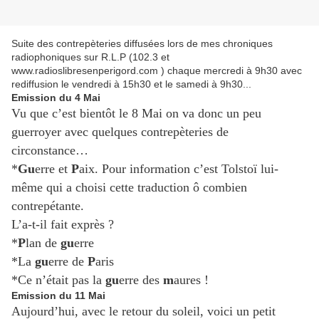
Suite des contrepèteries diffusées lors de mes chroniques
radiophoniques sur R.L.P (102.3 et
www.radioslibresenperigord.com ) chaque mercredi à 9h30 avec
rediffusion le vendredi à 15h30 et le samedi à 9h30...
Emission du 4 Mai
Vu que c’est bientôt le 8 Mai on va donc un peu
guerroyer avec quelques contrepèteries de
circonstance…
*
Gu
erre et
P
aix. Pour information c’est Tolstoï lui-
même qui a choisi cette traduction ô combien
contrepétante.
L’a-t-il fait exprès ?
*
P
lan de
gu
erre
*La
gu
erre de
P
aris
*Ce n’était pas la
gu
erre des
m
aures !
Emission du 11 Mai
Aujourd’hui, avec le retour du soleil, voici un petit