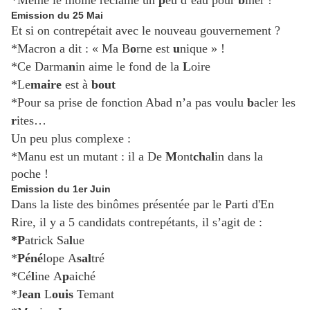
*Même le moine réclame un
p
eu d’eau pour
b
iner !
Emission du 25 Mai
Et si on contrepétait avec le nouveau gouvernement ?
*Macron a dit : « Ma B
o
rne est
u
nique » !
*Ce Darma
n
in aime le fond de la
L
oire
*Le
maire
est à
bout
*Pour sa prise de fonction Abad n’a pas voulu
b
acler les
r
ites…
Un peu plus complexe :
*Manu est un mutant : il a De
M
ont
ch
a
l
in dans la
poche !
Emission du 1er Juin
Dans la liste des binômes présentée par le Parti d'En
Rire, il y a 5 candidats contrepétants, il s’agit de :
*P
atrick
Sa
l
ue
*
Péné
lope
A
sal
tré
*Cé
l
ine
A
p
aiché
*J
ean
L
ouis
Temant