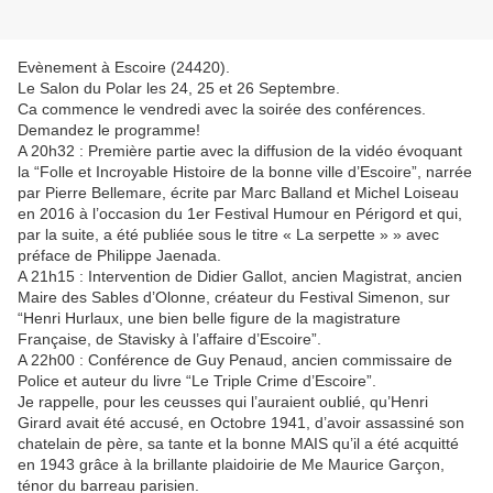
Evènement à Escoire (24420).
Le Salon du Polar les 24, 25 et 26 Septembre.
Ca commence le vendredi avec la soirée des conférences.
Demandez le programme!
A 20h32 : Première partie avec la diffusion de la vidéo évoquant
la “Folle et Incroyable Histoire de la bonne ville d’Escoire”, narrée
par Pierre Bellemare, écrite par Marc Balland et Michel Loiseau
en 2016 à l’occasion du 1er Festival Humour en Périgord et qui,
par la suite, a été publiée sous le titre « La serpette » » avec
préface de Philippe Jaenada.
A 21h15 : Intervention de Didier Gallot, ancien Magistrat, ancien
Maire des Sables d’Olonne, créateur du Festival Simenon, sur
“Henri Hurlaux, une bien belle figure de la magistrature
Française, de Stavisky à l’affaire d’Escoire”.
A 22h00 : Conférence de Guy Penaud, ancien commissaire de
Police et auteur du livre “Le Triple Crime d’Escoire”.
Je rappelle, pour les ceusses qui l’auraient oublié, qu’Henri
Girard avait été accusé, en Octobre 1941, d’avoir assassiné son
chatelain de père, sa tante et la bonne MAIS qu’il a été acquitté
en 1943 grâce à la brillante plaidoirie de Me Maurice Garçon,
ténor du barreau parisien.