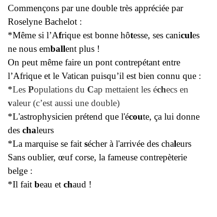
Commençons par une double très appréciée par
Roselyne Bachelot :
*Même si l’A
f
rique est bonne hô
t
esse, ses cani
cul
es
ne nous em
ball
ent plus !
On peut même faire un pont contrepétant entre
l’Afrique et le Vatican puisqu’il est bien connu que :
*
Les
P
opulations du
C
ap mettaient les é
ch
ecs en
v
aleur (c’est aussi une double)
*L'astrophysicien prétend que l'é
cou
te, ça lui donne
des
cha
leurs
*La marquise se fait
s
écher à l'arrivée des cha
l
eurs
Sans oublier, œuf corse, la fameuse contrepèterie
belge :
*Il fait
b
eau et
ch
aud !