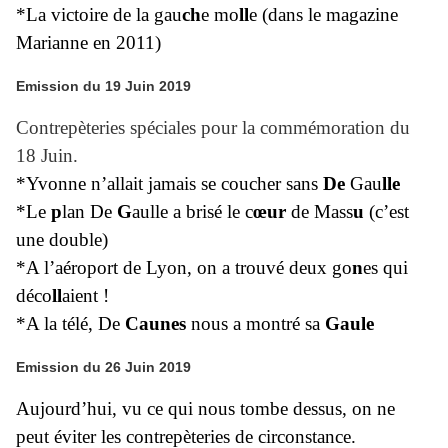
*La victoire de la gau
ch
e mo
ll
e (dans le magazine
Marianne en 2011)
Emission du 19 Juin 2019
Contrepèteries spéciales pour la commémoration du
18 Juin.
*Yvonne n’allait jamais se coucher sans
De
Gau
lle
*Le
p
lan De
G
aulle a brisé le c
œur
de Mass
u
(c’est
une double)
*A l’aéroport de Lyon, on a trouvé deux go
n
es qui
déco
ll
aient !
*A la télé, De
Caunes
nous a montré sa
Gaule
Emission du 26 Juin 2019
Aujourd’hui, vu ce qui nous tombe dessus, on ne
peut éviter les contrepèteries de circonstance.