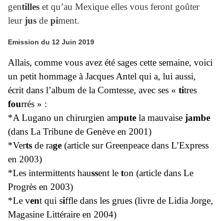
gen
tilles
et qu’au Mexique elles vous feront goûter
leur
jus
de
pi
ment.
Emission du 12 Juin 2019
Allais, comme vous avez été sages cette semaine, voici
un petit hommage à Jacques Antel qui a, lui aussi,
écrit dans l’album de la Comtesse, avec ses «
ti
tres
fou
rrés » :
*A Lugano un chirurgien am
pute
la mauvaise
jambe
(dans La Tribune de Genève en 2001)
*Ver
ts
de ra
ge
(article sur Greenpeace dans L’Express
en 2003)
*Les intermittents hau
ss
ent le
t
on (article dans Le
Progrès en 2003)
*Le v
en
t qui s
i
ffle dans les grues (livre de Lidia Jorge,
Magasine Littéraire en 2004)