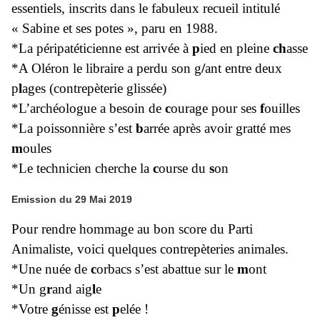
essentiels, inscrits dans le fabuleux recueil intitulé
« Sabine et ses potes », paru en 1988.
*La péripatéticienne est arrivée à
p
ied en pleine
ch
asse
*A Oléron le libraire a perdu son g
/
ant entre deux
p
l
ages (contrepèterie glissée)
*L’archéologue a besoin de
c
ourage pour ses
f
ouilles
*La poissonnière s’est
b
arrée après avoir gratté mes
m
oules
*Le technicien cherche la
c
ourse du
s
on
Emission du 29 Mai 2019
Pour rendre hommage au bon score du Parti
Animaliste, voici quelques contrepèteries animales.
*Une nuée de
c
orbacs s’est abattue sur le
m
ont
*Un g
r
and aig
l
e
*Votre
g
énisse est
p
elée !