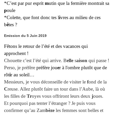
*C’est par pur esprit
m
utin que la fermière montrait sa
p
oule
*Colette, que font donc tes l
i
vres au milieu de ces
b
ê
tes ?
Emission du 5 Juin 2019
Fêtons le retour de l’été et des vacances qui
approchent !
Chouette c’est l’été qui arrive. B
elle
s
aison
qui passe !
Perso, je préfère
préfère jou
e
r à l'ombre plutôt que de
rôt
i
r au soleil…
Messieurs, je vous déconseille de visiter le
f
ond de la
C
reuse. Allez plutôt faire un tour dans l’Aube, là où
les filles de
Tr
oyes vous offriront leurs deux
j
oues.
Et pourquoi pas tenter l’étranger ? Je puis vous
confirmer qu’au Zam
bèze
les femmes sont belles et