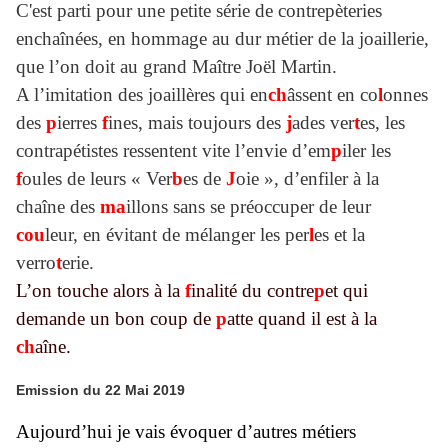
C'est parti pour une petite série de contrepèteries
enchaînées, en hommage au dur métier de la joaillerie,
que l’on doit au grand Maître Joël Martin.
A l’imitation des joaillères qui en
ch
âssent en co
l
onnes
des
p
ierres
f
ines, mais toujours des
j
ades ver
t
es, les
contrapétistes ressentent vite l’envie d’em
p
iler les
f
oules de leurs « Ver
b
es de
J
oie », d’enfiler à la
chaîne des
ma
illons sans se préoccuper de leur
cou
leur, en évitant de mélanger les per
l
es et la
verro
t
erie.
L’on touche alors à la
f
inalité du contre
p
et qui
demande un bon coup de
p
atte quand il est à la
ch
aîne.
Emission du 22 Mai 2019
Aujourd’hui je vais évoquer d’autres métiers