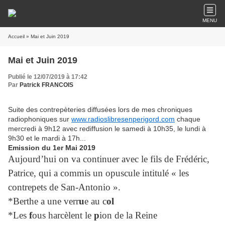
MENU
Accueil
» Mai et Juin 2019
Mai et Juin 2019
Publié le 12/07/2019 à 17:42
Par
Patrick FRANCOIS
Suite des contrepèteries diffusées lors de mes chroniques
radiophoniques sur
www.radioslibresenperigord.com
chaque
mercredi à 9h12 avec rediffusion le samedi à 10h35, le lundi à
9h30 et le mardi à 17h...
Emission du 1er Mai 2019
Aujourd’hui on va continuer avec le fils de Frédéric,
Patrice, qui a commis un opuscule intitulé « les
contrepets de San-Antonio ».
*Berthe a une verr
u
e au c
ol
*Les
f
ous harcèlent le
p
ion de la Reine