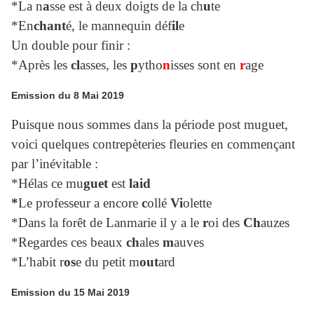
*La n
a
sse est à deux doigts de la ch
u
te
*En
chant
é, le mannequin déf
il
e
Un double pour finir :
*Après les
cl
asses, les
p
ytho
n
isses sont en
r
age
Emission du 8 Mai 2019
Puisque nous sommes dans la période post muguet,
voici quelques contrepèteries fleuries en commençant
par l’inévitable :
*Hélas ce mu
guet
est
laid
*
Le professeur a encore
c
ollé
Vi
olette
*Dans la forêt de Lanmarie il y a le
r
oi des
Ch
auzes
*Regardes ces beaux
ch
ales
m
auves
*L’habit r
os
e du petit m
out
ard
Emission du 15 Mai 2019