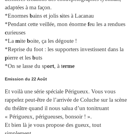
adaptées à ma façon.
*Enormes
b
ains et jolis
s
ites à Lacanau
*Pendant cette veillée, mon énorme
f
eu les a rendues
c
urieuses
*La
m
ite
b
oite, ça les dégoute !
*Reprise du foot : les supporters investissent dans la
p
ierre et les
b
uts
*On se lasse du sp
ort
, à t
erme
Emission du 22 Août
Et voilà une série spéciale Périgueux. Vous vous
rappelez peut-être de l’arrivée de Coluche sur la scène
du théâtre quand il nous salua d’un tonitruant
« Périgueux, périgueuses, bonsoir ! ».
Et bien là je vous propose des gueux, tout
simplement.