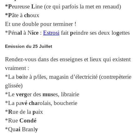
*P
eureuse
L
ine (ce qui parfois la met en renaud)
*P
âte à
ch
oux
Et une double pour terminer !
*Pén
al
à N
ice
:
Estrosi
fait
p
eindre ses deux lo
g
ettes
Emission du 25 Juillet
Rendez-vous dans des enseignes et lieux qui existent
vraiment :
*La b
o
ite à p
/
iles, magasin d’électricité (contrepèterie
glissée)
*Le
verg
er des
mus
es, librairie
*La pa
vé
cha
rolais, boucherie
*
R
ue de la
p
aix
*Rue
Condé
*Qu
ai
Branl
y