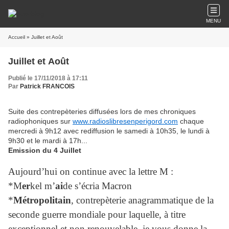
MENU
Accueil
» Juillet et Août
Juillet et Août
Publié le 17/11/2018 à 17:11
Par
Patrick FRANCOIS
Suite des contrepèteries diffusées lors de mes chroniques
radiophoniques sur
www.radioslibresenperigord.com
chaque
mercredi à 9h12 avec rediffusion le samedi à 10h35, le lundi à
9h30 et le mardi à 17h...
Emission du 4 Juillet
Aujourd’hui on continue avec la lettre M :
*M
er
kel m’
ai
de s’écria Macron
*
Métropolitain
, contrepèterie anagrammatique de la
seconde guerre mondiale pour laquelle, à titre
exceptionnel et non renouvelable, je vous donne la