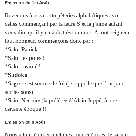
Emission du 1er Août
Revenons à nos contrepèteries alphabétiques avec
celles commençant par la lettre S et là j’aime autant
vous dire qu’il y en a de très connues. A tout seigneur
tout honneur, commençons donc par :
*Sa
l
ut
P
atrick !
*Sa
l
ut les
p
otes !
*Sal
u
t b
eau
té !
*
Sudoku
*Sa
g
esse est source de
f
oi (je rappelle que l’on joue
sur les sons)
*
S
aint
N
ectaire (la préférée d’Alain Juppé, à une
certaine époque !)
Emission du 8 Août
Nous allons étudier quelques contrepèteries de saison.