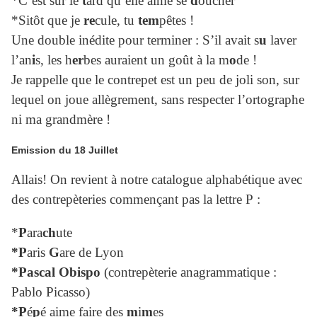
*C’est sur le
t
ard qu’elle aime se
d
oucher
*Sitôt que je
re
cule, tu
tem
pêtes !
Une double inédite pour terminer : S’il avait s
u
laver
l’an
i
s, les h
er
bes auraient un goût à la m
o
de !
Je rappelle que le contrepet est un peu de joli son, sur
lequel on joue allègrement, sans respecter l’ortographe
ni ma grandmère !
Emission du 18 Juillet
Allais! On revient à notre catalogue alphabétique avec
des contrepèteries commençant pas la lettre P :
*
P
ara
ch
ute
*P
aris
G
are de Lyon
*Pascal Obispo
(contrepèterie anagrammatique :
Pablo Picasso)
*P
é
p
é aime faire des
m
i
m
es