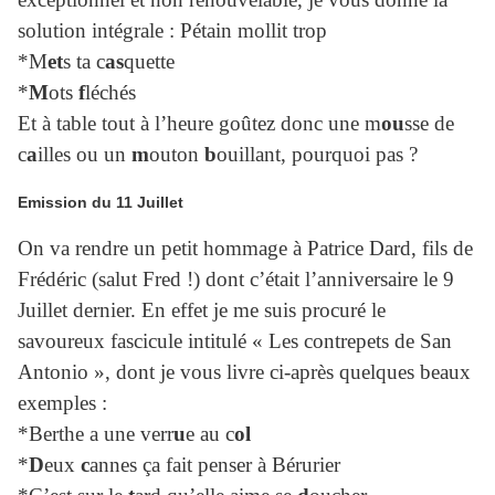
solution intégrale : Pétain mollit trop
*M
et
s ta c
as
quette
*
M
ots
f
léchés
Et à table tout à l’heure goûtez donc une m
ou
sse de
c
a
illes ou un
m
outon
b
ouillant, pourquoi pas ?
Emission du 11 Juillet
On va rendre un petit hommage à Patrice Dard, fils de
Frédéric (salut Fred !) dont c’était l’anniversaire le 9
Juillet dernier. En effet je me suis procuré le
savoureux fascicule intitulé « Les contrepets de San
Antonio », dont je vous livre ci-après quelques beaux
exemples :
*Berthe a une verr
u
e au c
ol
*
D
eux
c
annes ça fait penser à Bérurier