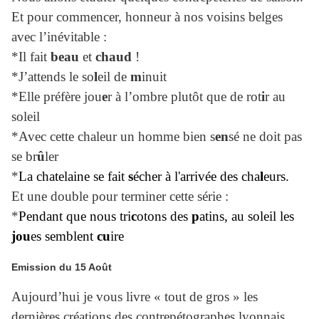
Et pour commencer, honneur à nos voisins belges
avec l’inévitable :
*Il fait
beau
et
chaud
!
*J’attends le so
l
eil de
m
inuit
*Elle préfère jou
e
r à l’ombre plutôt que de rot
i
r au
soleil
*Avec cette chaleur un homme bien s
en
sé ne doit pas
se br
û
ler
*
La chatelaine se fait
s
écher à l'arrivée des cha
l
eurs.
Et une double pour terminer cette série :
*
Pendant que nous tri
c
otons des
p
atins, au soleil les
jou
es semblent
cu
ire
Emission du 15 Août
Aujourd’hui je vous livre « tout de gros » les
dernières créations des contrepétographes lyonnais,