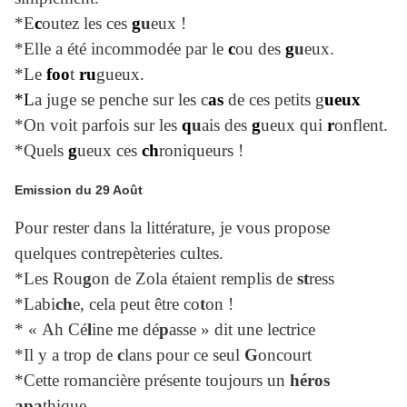
*E
c
outez les ces
g
u
eux !
*Elle a été incommodée par le
c
ou des
g
u
eux.
*Le
foo
t
ru
gueux.
*L
a juge se penche sur les c
as
de ces petits g
ueux
*On voit parfois sur les
q
u
ais des
g
ueux qui
r
onflent.
*Quels
g
ueux ces
ch
roniqueurs !
Emission du 29 Août
Pour rester dans la littérature, je vous propose
quelques contrepèteries cultes.
*Les Rou
g
on de Zola étaient remplis de
st
ress
*Labi
ch
e, cela peut être co
t
on !
* « Ah Cé
l
ine me dé
p
asse » dit une lectrice
*Il y a trop de
c
lans pour ce seul
G
oncourt
*Cette romancière présente toujours un
héros
apa
thique