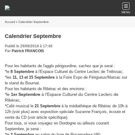
MENU
Accueil
» Calendrier Septembre
Calendrier Septembre
Publié le 29/08/2018 à 17:40
Par
Patrick FRANCOIS
Pour les habitants de l'agglo périgourdine, sachez que je serai :
*le
8 Septembre
à l'Espace Culturel du Centre Leclerc de Trélissac,
*les
11, 13 et 15 Septembre
à la Foire Expo de Périgueux/Marsac sur
le stand du Bournat.
Pour les habitants de Ribérac et des environs :
*le
1er Septembre
à l'Espace Culturel du Centre Leclerc de
Ribérac,
*Café musical le
21 Septembre
à la médiathèque de Ribérac de 10h à
12h (voir plus) avec exposition spéciale Suzanne François, écoute et
vente du CD (voir article spécifique).
Pour tous, si vous voyagez en Dordogne ou ailleurs courant
Septembre, je serai :
*le
2 Septembre
au salon du livre de Rocamadour (46),