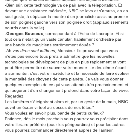
-Bien sûr, cette technologie va de pair avec la téléportation. Et
devant une assistance médusée, NBIC se leva et s’amusa, en en
seul geste, à déplacer la montre d’un journaliste assis au premier
de son poignet gauche vers son poignée droit (applaudissements
nourris dans la salle).
-Georges Bouseux
, correspondant à l’Echo de Lacropte. Et si
tout cela n’était qu’un vaste canular, habilement orchestré par
une bande de magiciens extrêmement doués ?
-Ah
vos dires sont infâmes
, Monsieur. Ils prouvent que vous
n’êtes pas encore tous prêts à admettre que les nouvelles
technologies se développent de plus en plus rapidement et vont
peut-être permettre de sauver votre monde. Le deuxième écueil
à surmonter, c’est votre incrédulité et la nécessité de faire évoluer
la mentalité des citoyens de cette planète. Je vais vous donner
quelques exemples de ce qui vous attends très prochainement et
qui augurent d’un changement profond dans votre façon de vivre.
Regardez.
Les lumières s’éteignirent alors et, par un geste de la main, NBIC
ouvrit un écran virtuel au-dessus de nos têtes."
Vous voulez en savoir plus, bande de petits curieux?
Patience, dès le mois prochain vous pourrez vous précipiter dans
votre libraire préférée (pour les périgourdins) et pour les autres
vous pourrez commander directement auprès de l'auteur.