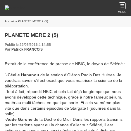
MENU
Accueil
» PLANETE MERE 2 (5)
PLANETE MERE 2 (5)
Publié le 22/05/2016 à 14:55
Par
Patrick FRANCOIS
Extrait de la conférence de presse de NBIC, le doyen de Séléné :
"-
Cécile Hananou
de la station d’Oléron Radio Des Huitres. Je
voudrais savoir s’il est exact que vous maitrisez la science de la
téléportation.
-Tout à fait, répondit NBIC et cela fait déjà longtemps que nous
avons développé cette technique, grâce à notre fameux sélium,
matériau multi tâches, en quelque sorte. Et cela va même plus
vite que dans certains épisodes de Stargate ! (sourires dans la
salle).
-
Aude Garone
de la Dèche du Midi. Dans les rapports transmis
par les terriens ayant eu la chance d’aller sur Séléné, il est
indiqué que vous savez aussi déplacer les objets à distance.