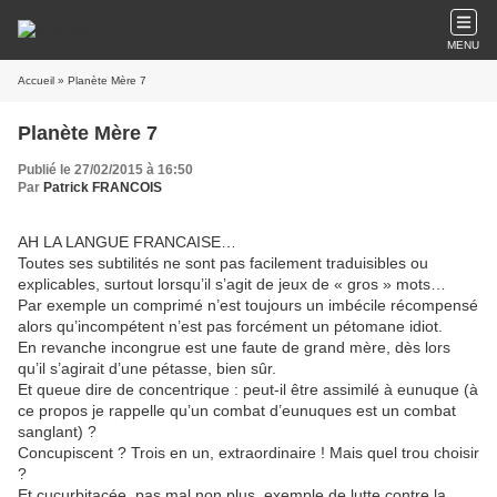
MENU
Accueil
» Planète Mère 7
Planète Mère 7
Publié le 27/02/2015 à 16:50
Par
Patrick FRANCOIS
AH LA LANGUE FRANCAISE…
Toutes ses subtilités ne sont pas facilement traduisibles ou
explicables, surtout lorsqu’il s’agit de jeux de « gros » mots…
Par exemple un comprimé n’est toujours un imbécile récompensé
alors qu’incompétent n’est pas forcément un pétomane idiot.
En revanche incongrue est une faute de grand mère, dès lors
qu’il s’agirait d’une pétasse, bien sûr.
Et queue dire de concentrique : peut-il être assimilé à eunuque (à
ce propos je rappelle qu’un combat d’eunuques est un combat
sanglant) ?
Concupiscent ? Trois en un, extraordinaire ! Mais quel trou choisir
?
Et cucurbitacée, pas mal non plus, exemple de lutte contre la