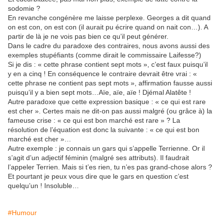
sodomie ?
En revanche congénère me laisse perplexe. Georges a dit quand
on est con, on est con (il aurait pu écrire quand on nait con…). A
partir de là je ne vois pas bien ce qu’il peut générer.
Dans le cadre du paradoxe des contraires, nous avons aussi des
exemples stupéfiants (comme dirait le commissaire Laifesse?)
Si je dis : « cette phrase contient sept mots », c’est faux puisqu’il
y en a cinq ! En conséquence le contraire devrait être vrai : «
cette phrase ne contient pas sept mots », affirmation fausse aussi
puisqu’il y a bien sept mots…Aïe, aïe, aïe ! Djémal Alatête !
Autre paradoxe que cette expression basique : « ce qui est rare
est cher ». Certes mais ne dit-on pas aussi malgré (ou grâce à) la
fameuse crise : « ce qui est bon marché est rare » ? La
résolution de l’équation est donc la suivante : « ce qui est bon
marché est cher »…
Autre exemple : je connais un gars qui s’appelle Terrienne. Or il
s’agit d’un adjectif féminin (malgré ses attributs). Il faudrait
l’appeler Terrien. Mais si t’es rien, tu n’es pas grand-chose alors ?
Et pourtant je peux vous dire que le gars en question c’est
quelqu’un ! Insoluble…
#Humour